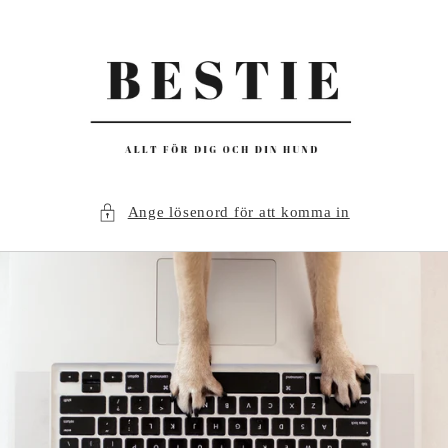
vidare
till
innehåll
Ange lösenord för att komma in